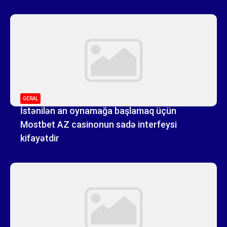
GERAL
İstənilən an oynamağa başlamaq üçün
Mostbet AZ casinonun sadə interfeysi
kifayətdir