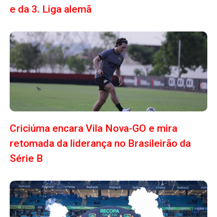
e da 3. Liga alemã
Criciúma encara Vila Nova-GO e mira
retomada da liderança no Brasileirão da
Série B