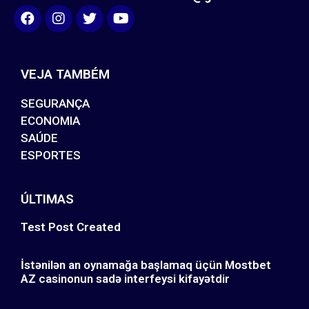
VEJA TAMBÉM
SEGURANÇA
ECONOMIA
SAÚDE
ESPORTES
ÚLTIMAS
Test Post Created
İstənilən an oynamağa başlamaq üçün Mostbet
AZ casinonun sadə interfeysi kifayətdir